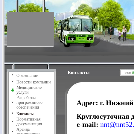
Контакты
тел:
(
О компании
Новости компании
Медицинские
услуги
Разработка
Адрес:
г. Нижний 
программного
обеспечения
Контакты
Круглосуточная д
Нормативная
e-mail:
nnt@nnt52.
документация
Аренда