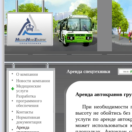
Аренда спецтехники
тел:
(
О компании
Новости компании
Медицинские
услуги
Аренда автокранов гру
Разработка
программного
обеспечения
При необходимости 
Контакты
высоту не обойтись бе
Нормативная
услуги по аренде авто
документация
может использоваться 
Аренда
площадках. Автокран с